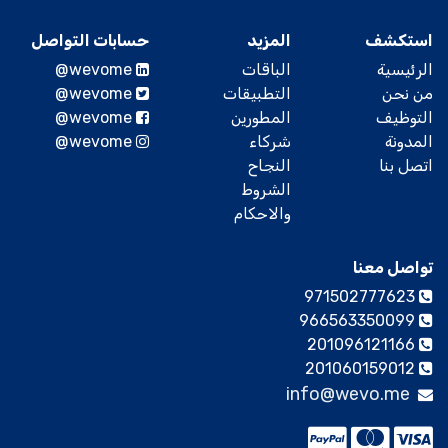
استكشف
المزيد
حسابات التواصل
الرئيسية
الباقات
@wevome
من نحن
التطبيقات
@wevome
التوظيف
المطورين
@wevome
المدونة
شركاء
@wevome
اتصل بنا
النجاح
الشروط
والاحكام
تواصل معنا
971502777623
966563350099
201096121166
201060159012
info@wevo.me