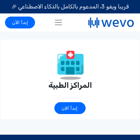
قريبا ويفو 3، المدعوم بالكامل بالذكاء الاصطناعي
🎉
إبدأ الأن
المراكز الطبية
إبدأ الان